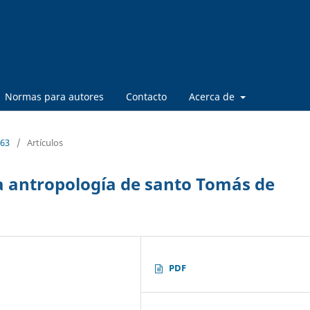
Normas para autores
Contacto
Acerca de
 63
/
Artículos
a antropología de santo Tomás de
PDF