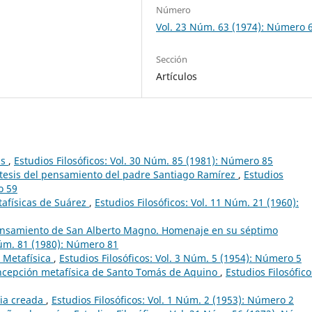
Número
Vol. 23 Núm. 63 (1974): Número 
Sección
Artículos
as
,
Estudios Filosóficos: Vol. 30 Núm. 85 (1981): Número 85
ntesis del pensamiento del padre Santiago Ramírez
,
Estudios
o 59
tafísicas de Suárez
,
Estudios Filosóficos: Vol. 11 Núm. 21 (1960):
pensamiento de San Alberto Magno. Homenaje en su séptimo
 Núm. 81 (1980): Número 81
 Metafísica
,
Estudios Filosóficos: Vol. 3 Núm. 5 (1954): Número 5
oncepción metafísica de Santo Tomás de Aquino
,
Estudios Filosófico
cia creada
,
Estudios Filosóficos: Vol. 1 Núm. 2 (1953): Número 2