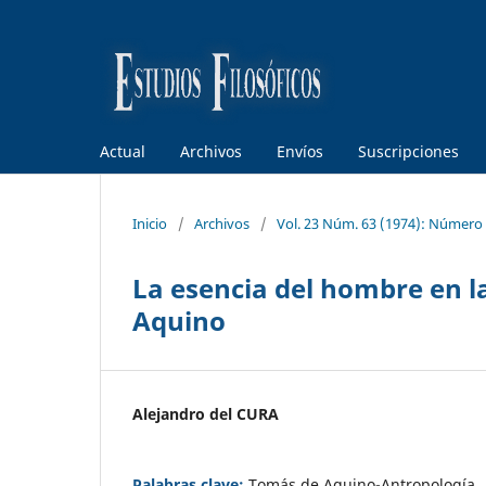
Actual
Archivos
Envíos
Suscripciones
Inicio
/
Archivos
/
Vol. 23 Núm. 63 (1974): Número
La esencia del hombre en l
Aquino
Alejandro del CURA
Palabras clave:
Tomás de Aquino-Antropología