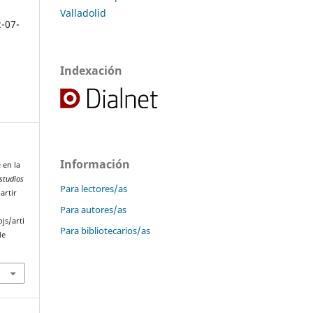
Valladolid
2-07-
Indexación
Información
 en la
studios
Para lectores/as
artir
Para autores/as
js/arti
Para bibliotecarios/as
de