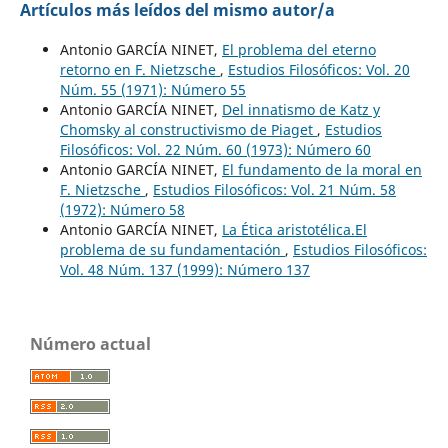
Artículos más leídos del mismo autor/a
Antonio GARCÍA NINET,
El problema del eterno
retorno en F. Nietzsche
,
Estudios Filosóficos: Vol. 20
Núm. 55 (1971): Número 55
Antonio GARCÍA NINET,
Del innatismo de Katz y
Chomsky al constructivismo de Piaget
,
Estudios
Filosóficos: Vol. 22 Núm. 60 (1973): Número 60
Antonio GARCÍA NINET,
El fundamento de la moral en
F. Nietzsche
,
Estudios Filosóficos: Vol. 21 Núm. 58
(1972): Número 58
Antonio GARCÍA NINET,
La Ética aristotélica.El
problema de su fundamentación
,
Estudios Filosóficos:
Vol. 48 Núm. 137 (1999): Número 137
Número actual