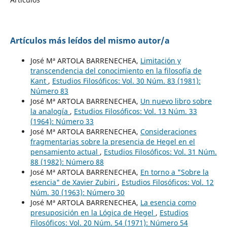
Artículos más leídos del mismo autor/a
José Mª ARTOLA BARRENECHEA,
Limitación y
transcendencia del conocimiento en la filosofía de
Kant
,
Estudios Filosóficos: Vol. 30 Núm. 83 (1981):
Número 83
José Mª ARTOLA BARRENECHEA,
Un nuevo libro sobre
la analogía
,
Estudios Filosóficos: Vol. 13 Núm. 33
(1964): Número 33
José Mª ARTOLA BARRENECHEA,
Consideraciones
fragmentarias sobre la presencia de Hegel en el
pensamiento actual
,
Estudios Filosóficos: Vol. 31 Núm.
88 (1982): Número 88
José Mª ARTOLA BARRENECHEA,
En torno a "Sobre la
esencia" de Xavier Zubiri
,
Estudios Filosóficos: Vol. 12
Núm. 30 (1963): Número 30
José Mª ARTOLA BARRENECHEA,
La esencia como
presuposición en la Lógica de Hegel
,
Estudios
Filosóficos: Vol. 20 Núm. 54 (1971): Número 54