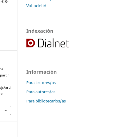
2-08-
Valladolid
Indexación
os
Información
partir
Para lectores/as
js/arti
Para autores/as
de
Para bibliotecarios/as