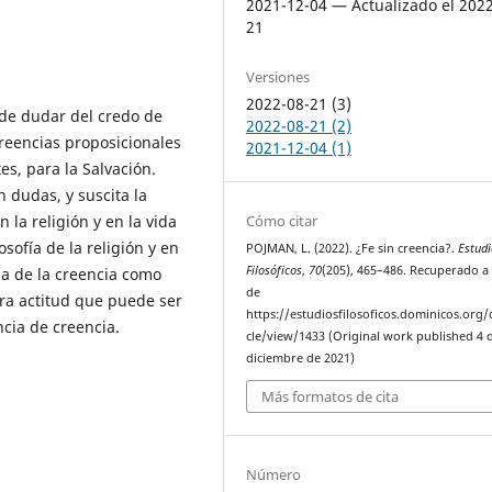
2021-12-04 — Actualizado el 202
21
Versiones
2022-08-21 (3)
de dudar del credo de
2022-08-21 (2)
reencias proposicionales
2021-12-04 (1)
s, para la Salvación.
 dudas, y suscita la
 la religión y en la vida
Cómo citar
sofía de la religión y en
POJMAN, L. (2022). ¿Fe sin creencia?.
Estudi
Filosóficos
,
70
(205), 465–486. Recuperado a 
cia de la creencia como
de
tra actitud que puede ser
https://estudiosfilosoficos.dominicos.org/o
ncia de creencia.
cle/view/1433 (Original work published 4 
diciembre de 2021)
Más formatos de cita
Número