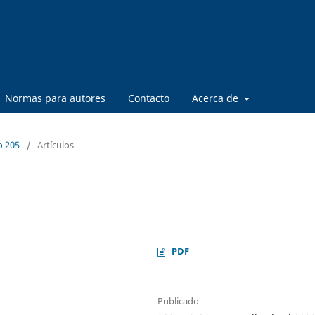
Normas para autores
Contacto
Acerca de
o 205
/
Artículos
PDF
Publicado