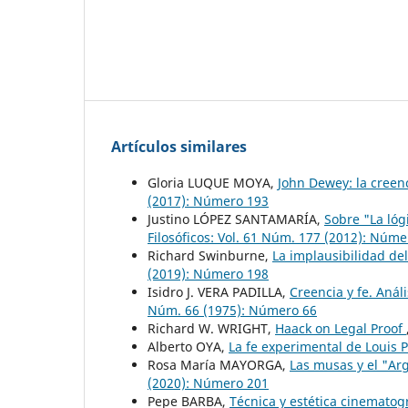
Artículos similares
Gloria LUQUE MOYA,
John Dewey: la creen
(2017): Número 193
Justino LÓPEZ SANTAMARÍA,
Sobre "La lógi
Filosóficos: Vol. 61 Núm. 177 (2012): Núm
Richard Swinburne,
La implausibilidad del
(2019): Número 198
Isidro J. VERA PADILLA,
Creencia y fe. Anál
Núm. 66 (1975): Número 66
Richard W. WRIGHT,
Haack on Legal Proof
Alberto OYA,
La fe experimental de Louis
Rosa María MAYORGA,
Las musas y el "Ar
(2020): Número 201
Pepe BARBA,
Técnica y estética cinematogr