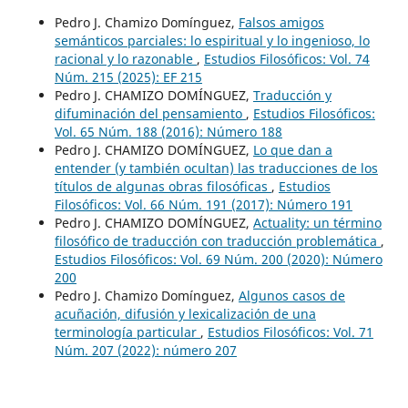
Pedro J. Chamizo Domínguez,
Falsos amigos
semánticos parciales: lo espiritual y lo ingenioso, lo
racional y lo razonable
,
Estudios Filosóficos: Vol. 74
Núm. 215 (2025): EF 215
Pedro J. CHAMIZO DOMÍNGUEZ,
Traducción y
difuminación del pensamiento
,
Estudios Filosóficos:
Vol. 65 Núm. 188 (2016): Número 188
Pedro J. CHAMIZO DOMÍNGUEZ,
Lo que dan a
entender (y también ocultan) las traducciones de los
títulos de algunas obras filosóficas
,
Estudios
Filosóficos: Vol. 66 Núm. 191 (2017): Número 191
Pedro J. CHAMIZO DOMÍNGUEZ,
Actuality: un término
filosófico de traducción con traducción problemática
,
Estudios Filosóficos: Vol. 69 Núm. 200 (2020): Número
200
Pedro J. Chamizo Domínguez,
Algunos casos de
acuñación, difusión y lexicalización de una
terminología particular
,
Estudios Filosóficos: Vol. 71
Núm. 207 (2022): número 207