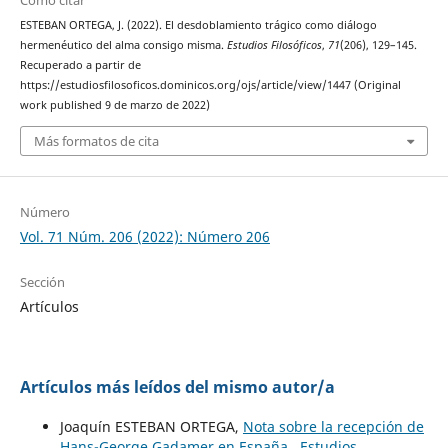
Cómo citar
ESTEBAN ORTEGA, J. (2022). El desdoblamiento trágico como diálogo
hermenéutico del alma consigo misma.
Estudios Filosóficos
,
71
(206), 129–145.
Recuperado a partir de
https://estudiosfilosoficos.dominicos.org/ojs/article/view/1447 (Original
work published 9 de marzo de 2022)
Más formatos de cita
Número
Vol. 71 Núm. 206 (2022): Número 206
Sección
Artículos
Artículos más leídos del mismo autor/a
Joaquín ESTEBAN ORTEGA,
Nota sobre la recepción de
Hans-George Gadamer en España
,
Estudios