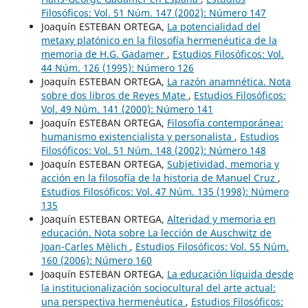
Filosóficos: Vol. 51 Núm. 147 (2002): Número 147
Joaquín ESTEBAN ORTEGA,
La potencialidad del
metaxy platónico en la filosofía hermenéutica de la
memoria de H.G. Gadamer
,
Estudios Filosóficos: Vol.
44 Núm. 126 (1995): Número 126
Joaquín ESTEBAN ORTEGA,
La razón anamnética. Nota
sobre dos libros de Reyes Mate
,
Estudios Filosóficos:
Vol. 49 Núm. 141 (2000): Número 141
Joaquín ESTEBAN ORTEGA,
Filosofía contemporánea:
humanismo existencialista y personalista
,
Estudios
Filosóficos: Vol. 51 Núm. 148 (2002): Número 148
Joaquín ESTEBAN ORTEGA,
Subjetividad, memoria y
acción en la filosofía de la historia de Manuel Cruz
,
Estudios Filosóficos: Vol. 47 Núm. 135 (1998): Número
135
Joaquín ESTEBAN ORTEGA,
Alteridad y memoria en
educación. Nota sobre La lección de Auschwitz de
Joan-Carles Mèlich
,
Estudios Filosóficos: Vol. 55 Núm.
160 (2006): Número 160
Joaquín ESTEBAN ORTEGA,
La educación líquida desde
la institucionalización sociocultural del arte actual:
una perspectiva hermenéutica
,
Estudios Filosóficos: